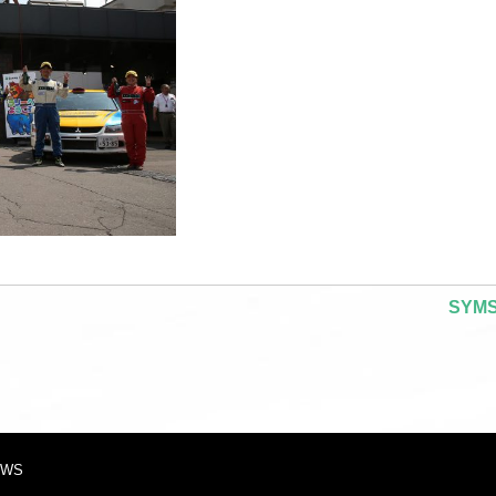
SY
EWS