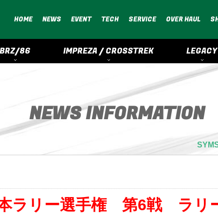
HOME
NEWS
EVENT
TECH
SERVICE
OVER HAUL
S
BRZ/86
IMPREZA / CROSSTREK
LEGACY
NEWS INFORMATION
SY
全日本ラリー選手権 第6戦 ラリ