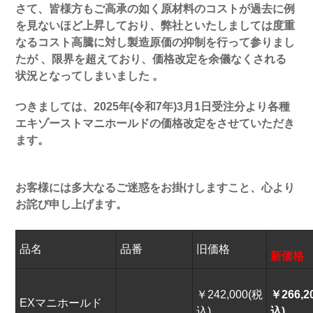
さて、皆様方もご高承の如く原材料のコストが過去に例
を見ないほど上昇しており、弊社といたしましては度重
GJ/GP
GE/GH
なるコスト高騰に対し製造原価の抑制を行って参りまし
たが 、限界を超えており、価格改定を余儀なくされる
GV/GR
GD/GG – E.F.G
状況となってしまいました 。
GD/GG – C.D.E
GD/GG – A.B
つきましては、2025年(令和7年)3月1日受注分より各種
エキゾーストマニホールドの価格改定をさせていただき
GC/GF
ます。
LEGACY
お客様には多大なるご迷惑をお掛けしますこと、心より
BN/BS
BM/BR
お詫び申し上げます。
BL/BP
OUTBACK BS9
品名
品番
旧価格
新価格
OUTBACK
BE/BH
￥242,000(税
￥266,2
EXマニホールド
BD/BG
込)
込)