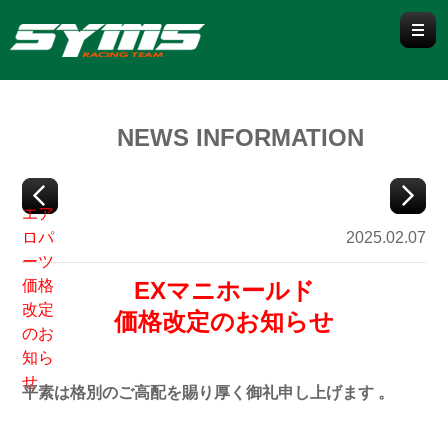
WRX / WRX S4
NEWS INFORMATION
WRX S4 VBH
WRX STI VAB / VAG
LEVORG
エア
ロパ
2025.02.07
VN
VM
ーツ
価格
EXマニホールド
BRZ/86
改定
価格改定のお知らせ
のお
ZD8/ZN8
ZC6/ZN6
知ら
せ
平素は格別のご高配を賜り厚く御礼申し上げます 。
IMPREZA / CROSSTREK
GU
GK/GT