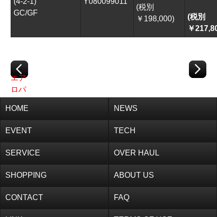
(4-2-1)
Y080099011
(税別
GC/GF
CONTACT
FAQ
(税別
￥198,000)
￥217,8
LINK
TERMS OF USE
エア
ロパ
ーツ
HOME
NEWS
価格
改定
EVENT
TECH
のお
知ら
SERVICE
OVER HAUL
せ
SHOPPING
ABOUT US
CONTACT
FAQ