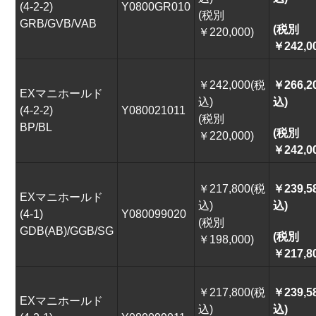
(4-2-2)
Y0800GR010
(税別
GRB/GVB/VAB
FORESTER
(税別
￥220,000)
￥242,0
SK
SJ
￥242,000(税
￥266,2
EXマニホールド
SH
SG – D.E.F
込)
込)
(4-2-2)
Y080021011
(税別
BP/BL
SG – A.B.C
SF
(税別
￥220,000)
￥242,0
EXIGA
FUNCTION
￥217,800(税
￥239,5
EXマニホールド
HOME
NEWS
込)
込)
(4-1)
Y080099020
(税別
GDB(AB)/GGB/SG
EVENT
TECH
(税別
￥198,000)
￥217,8
SERVICE
OVER HAUL
￥217,800(税
￥239,5
EXマニホールド
SHOPPING
ABOUT US
込)
込)