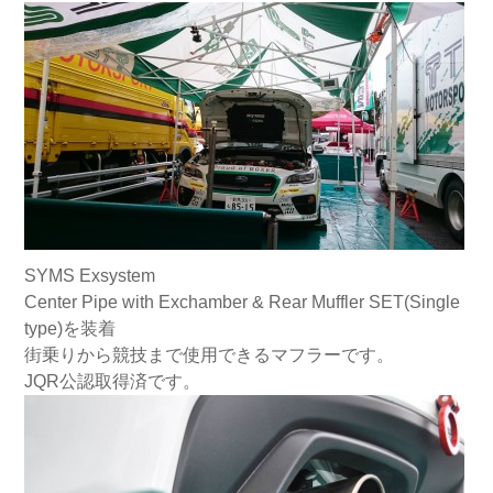
GJ/GP
GE/GH
GV/GR
GD/GG – E.F.G
GD/GG – C.D.E
GD/GG – A.B
GC/GF
LEGACY
SYMS Exsystem
Center Pipe with Exchamber & Rear Muffler SET(Single
BN/BS
BM/BR
type)を装着
街乗りから競技まで使用できるマフラーです。
BL/BP
OUTBACK BS9
JQR公認取得済です。
OUTBACK
BE/BH
BD/BG