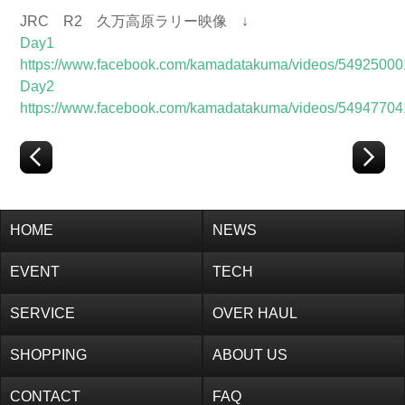
JRC R2 久万高原ラリー映像 ↓
Day1
https://www.facebook.com/kamadatakuma/videos/5492500
Day2
https://www.facebook.com/kamadatakuma/videos/5494770
HOME
NEWS
EVENT
TECH
SERVICE
OVER HAUL
SHOPPING
ABOUT US
CONTACT
FAQ