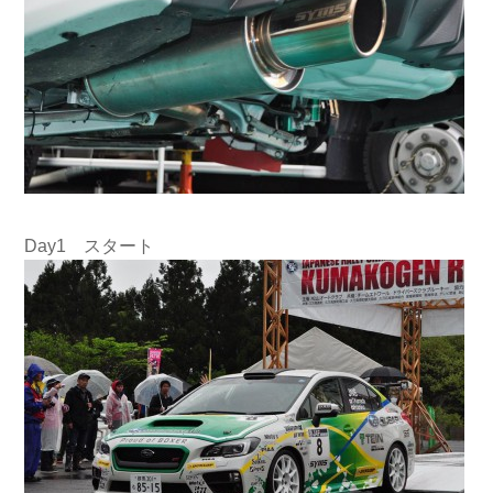
FORESTER
SK
SJ
SH
SG – D.E.F
SG – A.B.C
SF
Day1 スタート
EXIGA
FUNCTION
HOME
NEWS
EVENT
TECH
SERVICE
OVER HAUL
SHOPPING
ABOUT US