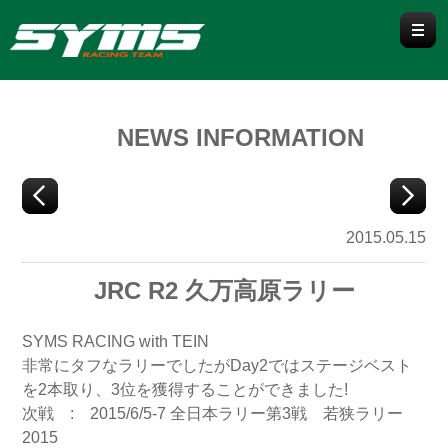
WRX / WRX S4
NEWS INFORMATION
WRX S4 VBH
WRX STI VAB / VAG
LEVORG
2015.05.15
VN
VM
JRC R2 久万高原ラリー
BRZ/86
SYMS RACING with TEIN
ZD8/ZN8
ZC6/ZN6
非常にタフなラリーでしたがDay2ではステージベスト
を2本取り、3位を獲得することができました!
IMPREZA / CROSSTREK
次戦 : 2015/6/5-7 全日本ラリー第3戦 若狭ラリー
2015
GU
GK/GT