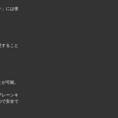
チ」には使
更すること
とが可能。
ブレーンキ
ので安全で