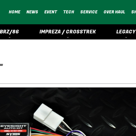
HOME
NEWS
EVENT
TECH
SERVICE
OVER HAUL
S
BRZ/86
IMPREZA / CROSSTREK
LEGACY
T