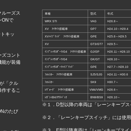
クルーズス
車種
型式
年式
ONで
WRX STI
VAG
H26.8～
XV ｱｲｻｲﾄ搭載車
GP7
H24.10～H29.4
ートキッ
XVﾊｲﾌﾞﾘｯﾄﾞ ｱｲｻｲﾄ搭載車
GPE
H25.6～H29.5
XV
GT3/GT7
H29.5～
ｲﾝﾌﾟﾚｯｻｽﾎﾟｰﾂ/G4 ｱｲｻｲﾄ搭載車
GJ/GP
H26.11～H28.10
ーズコント
ｲﾝﾌﾟﾚｯｻｽﾎﾟｰﾂ/G4
GK/GT
H28.10～
機能が装備
ｲﾝﾌﾟﾚｯｻｽﾎﾟｰﾂﾊｲﾌﾞﾘｯﾄﾞ
GPE
H27.7～H28.10
ﾌｫﾚｽﾀｰ ｱｲｻｲﾄ搭載車
SJ5/SJG
H24.11～H30.6
ﾌｫﾚｽﾀｰ
SK9
H30.7～
が「クル
操作するこ
ﾚｳﾞｫｰｸﾞ ｱｲｻｲﾄ搭載車
VM4/VMG
H26.6～
ﾚｶﾞｼｨB4/ｱｳﾄﾊﾞｯｸ
BN9/BS9
H26.10～
※１．D型以降の車両は「レーンキープス
ONのたび
※２．「レーンキープスイッチ」には使
※３．E型以降車両は「レーンキープスイ