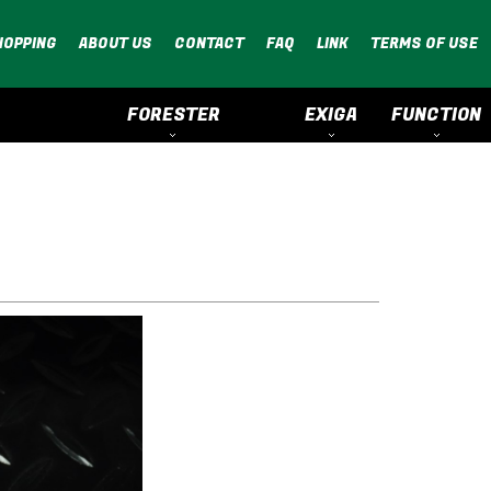
HOPPING
ABOUT US
CONTACT
FAQ
LINK
TERMS OF USE
FORESTER
EXIGA
FUNCTION