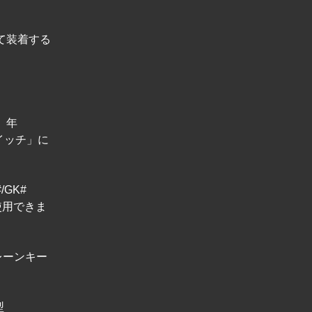
て装着する
 年
スイッチ」に
#/GK#
使用できま
「レーンキー
型