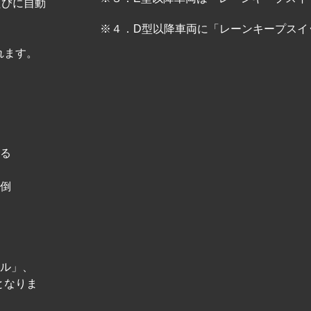
たびに自動
、
※４．D型以降車両に「レーンキープスイ
れます。
いる
面倒
ール」、
となりま