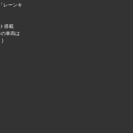
両は「レーンキ
イト搭載
以降の車両は
)