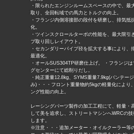
・限られたエンジンルームスペースの中で、最
取り、全回転域での馬力とトルクの向上。
・フランジ内側溶接部の段付を研磨し、排気抵
化。
・ツインスクロールターボの性能を、最大限引
プ取り回しレイアウト。
・セカンダリーパイプ径を拡大する事により、
最適化。
・オールSUS304TP研磨仕上げ。 ・フランジ
グセンターにて総削りだし。
・純正重量12.8kg、SYMS重量7.9kg(バンテー
み)・・・フロント重量物約5kgの軽量化により
ング性能の向上。
レーシングパーツ製作の加工工程にて、軽量・
して美を追求し、ストリートマシンへWRCの技
します。
※注意・・・追加メーター・オイルクーラー等