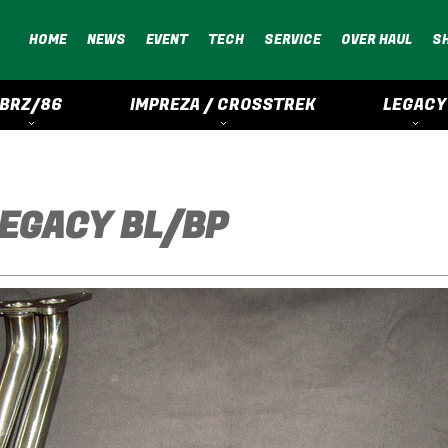
HOME
NEWS
EVENT
TECH
SERVICE
OVER HAUL
S
BRZ/86
IMPREZA / CROSSTREK
LEGACY
LEGACY BL/BP