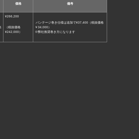
価格
備考
¥266,200
バンテージ巻き仕様は追加で¥37,400（税抜価格
1
（税抜価格
￥34,000）
¥242,000）
※弊社推奨巻き方になります