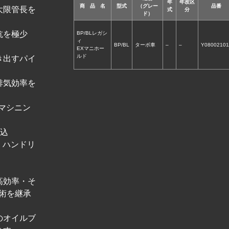
年
年改区
商 品 名
型式
（グレー
品番
大限管長を
式
分
ド）
抗を極少
BP/BLレガシ
ィ
BP/BL
ターボ車
–
–
Y08002101
EXマニホー
ルド
き出すパイ
排気効率を
はマシニン
ジ込
、ハンドリ
高効率・そ
術を継承
のオイルブ