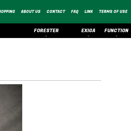
HOPPING
ABOUT US
CONTACT
FAQ
LINK
TERMS OF USE
FORESTER
EXIGA
FUNCTION