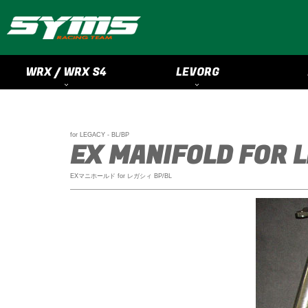
WRX / WRX S4
LEVORG
for LEGACY - BL/BP
EX MANIFOLD FOR 
EXマニホールド for レガシィ BP/BL