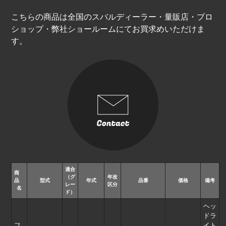
こちらの商品は全国のスバルディーラー・量販店・プロ
GJ/GP
GE/GH
ショップ・弊社ショールームにてお買求めいただけま
す。
GV/GR
GD/GG – E.F.G
GD/GG – C.D.E
GD/GG – A.B
GC/GF
LEGACY
BN/BS
BM/BR
適合
BL/BP
OUTBACK BS9
商
（グ
年改
品
型式
年式
品番
価格
備考
レー
区分
名
ド）
OUTBACK
BE/BH
ヘッ
ドラ
BD/BG
フ
イト