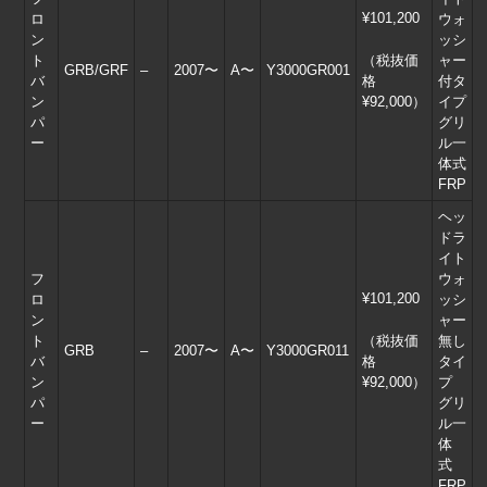
¥101,200
ロ
ウォ
ン
ッシ
FORESTER
ト
（税抜価
ャー
GRB/GRF
–
2007〜
A〜
Y3000GR001
バ
格
付タ
SK
SJ
ン
¥92,000）
イプ
パ
グリ
ー
ル一
SH
SG – D.E.F
体式
FRP
SG – A.B.C
SF
ヘッ
ドラ
EXIGA
FUNCTION
イト
フ
ウォ
¥101,200
ロ
ッシ
HOME
NEWS
ン
ャー
ト
（税抜価
無し
GRB
–
2007〜
A〜
Y3000GR011
バ
格
タイ
EVENT
TECH
ン
¥92,000）
プ
パ
グリ
SERVICE
OVER HAUL
ー
ル一
体
式
SHOPPING
ABOUT US
FRP