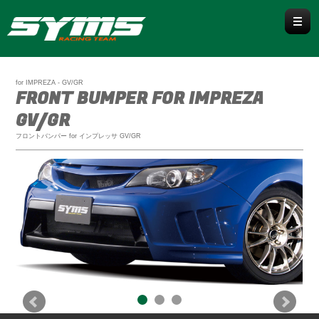
WRX / WRX S4
for IMPREZA - GV/GR
FRONT BUMPER FOR IMPREZA
WRX S4 VBH
WRX STI VAB / VAG
GV/GR
フロントバンパー for インプレッサ GV/GR
LEVORG
VN
VM
BRZ/86
ZD8/ZN8
ZC6/ZN6
IMPREZA / CROSSTREK
GU
GK/GT