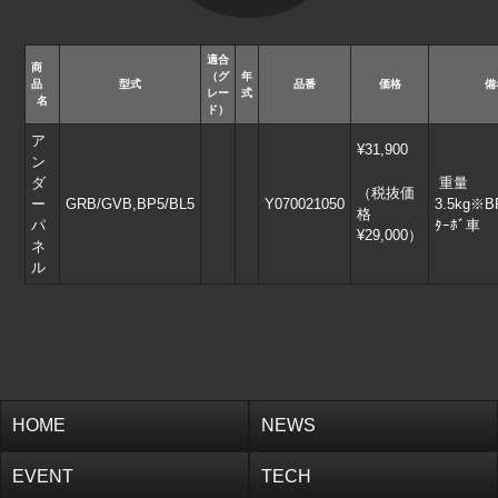
FORESTER
適合
商
（グ
年
品
型式
品番
価格
備
レー
式
SK
SJ
名
ド）
ア
¥31,900
SH
SG – D.E.F
ン
ダ
重量
（税抜価
ー
GRB/GVB,BP5/BL5
Y070021050
3.5kg※
SG – A.B.C
SF
格
パ
ﾀｰﾎﾞ車
¥29,000）
ネ
EXIGA
FUNCTION
ル
HOME
NEWS
EVENT
TECH
HOME
NEWS
SERVICE
OVER HAUL
EVENT
TECH
SHOPPING
ABOUT US