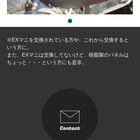
GJ/GP
GE/GH
GV/GR
GD/GG – E.F.G
※EXマニを交換されている方や、これから交換すると
GD/GG – C.D.E
GD/GG – A.B
いう方に。
また、EXマニは交換してないけど、樹脂製のパネルは
GC/GF
ちょっと・・・という方にも是非。
LEGACY
BN/BS
BM/BR
BL/BP
OUTBACK BS9
OUTBACK
BE/BH
BD/BG