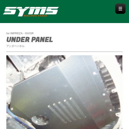
WRX / WRX S4
for IMPREZA - GV/GR
UNDER PANEL
WRX S4 VBH
WRX STI VAB / VAG
アンダーパネル
LEVORG
VN
VM
BRZ/86
ZD8/ZN8
ZC6/ZN6
IMPREZA / CROSSTREK
GU
GK/GT