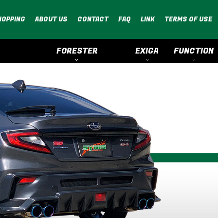
HOPPING
ABOUT US
CONTACT
FAQ
LINK
TERMS OF USE
FORESTER
EXIGA
FUNCTION