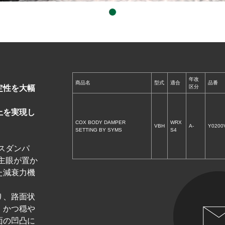
年改
商品名
型式
適合
品番
定性を大幅
区分
上を実現し
COX BODY DAMPER
WRX
VBH
A-
Y0200
SETTING BY SYMS
S4
スダンパ
主眼が置か
た減衰力機
り、路面状
、かつ穏や
面の凹凸に