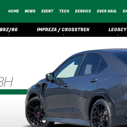
HOME
NEWS
EVENT
TECH
SERVICE
OVER HAUL
S
BRZ/86
IMPREZA / CROSSTREK
LEGACY