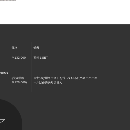
価格
備考
￥132,000
前後１SET
VB001
(税抜価格
※十分な耐久テストを行っているためオーバーホ
￥120,000)
ールは必要ありません