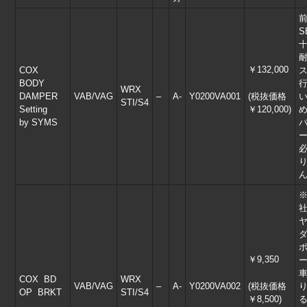
S
￥132,000
COX
BODY
WRX
DAMPER
VAB/VAG
–
A-
Y0200VA001
(税抜価格
STI/S4
Setting
￥120,000)
by SYMS
※
￥9,350
COX BD
WRX
VAB/VAG
–
A-
Y0200VA002
(税抜価格
OP BRKT
STI/S4
￥8,500)