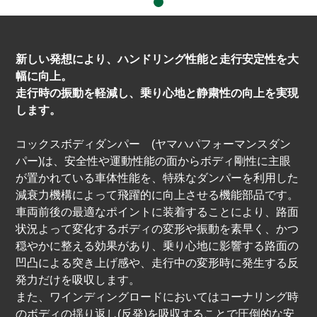
FORESTER
新しい発想により、ハンドリング性能と走行安定性を大
SK
SJ
幅に向上。
走行時の振動を軽減し、乗り心地と静粛性の向上を実現
SH
SG – D.E.F
します。
SG – A.B.C
SF
コックスボディダンパー (ヤマハパフォーマンスダン
パー)は、安全性や運動性能の面からボディ剛性に主眼
EXIGA
FUNCTION
が置かれている車体性能を、特殊なダンパーを利用した
減衰力機構によって飛躍的に向上させる機能部品です。
HOME
NEWS
車両前後の最適なポイントに装着することにより、路面
状況よって変化するボディの変形や振動を素早く、かつ
EVENT
TECH
穏やかに整える効果があり、乗り心地に影響する路面の
凹凸による突き上げ感や、走行中の変形時に発生する反
SERVICE
OVER HAUL
発力だけを吸収します。
また、ワインディングロードにおいてはコーナリング時
SHOPPING
ABOUT US
のボディの揺り返し(反発)を吸収することで圧倒的な安