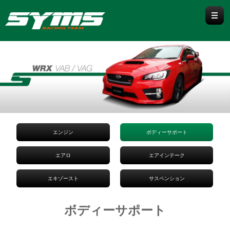
WRX / WRX S4
WRX S4 VBH
WRX STI VAB / VAG
LEVORG
VN
VM
エンジン
ボディーサポート
BRZ/86
エアロ
エアインテーク
ZD8/ZN8
ZC6/ZN6
エキゾースト
サスペンション
IMPREZA / CROSSTREK
ボディーサポート
GU
GK/GT