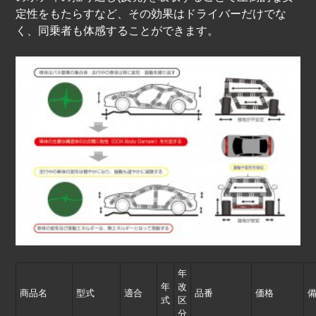
定性をもたらすなど、その効果はドライバーだけでな
CONTACT
FAQ
く、同乗者も体感することができます。
LINK
TERMS OF USE
年
年
改
商品名
型式
適合
品番
価格
式
区
分